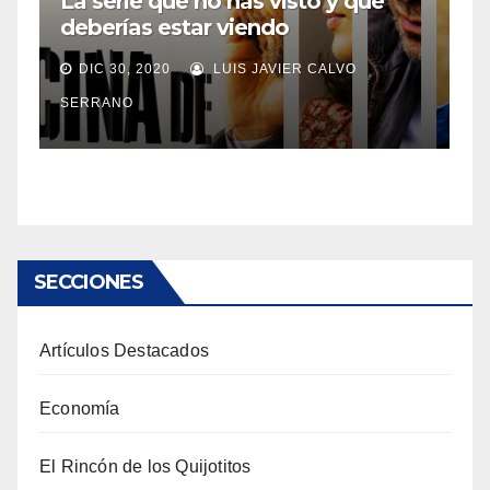
La serie que no has visto y que
deberías estar viendo
DIC 30, 2020
LUIS JAVIER CALVO
SERRANO
SECCIONES
Artículos Destacados
Economía
El Rincón de los Quijotitos