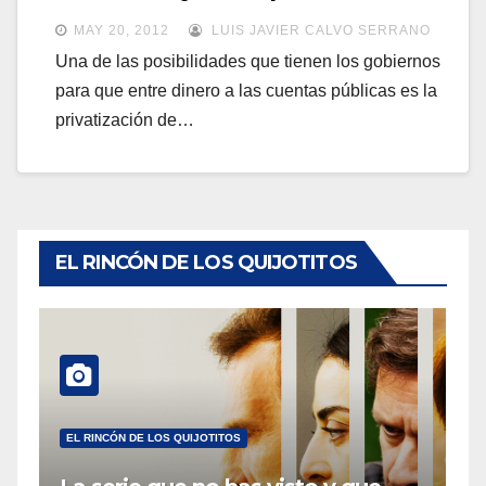
a
a
MAY 20, 2012
LUIS JAVIER CALVO SERRANO
v
v
Una de las posibilidades que tienen los gobiernos
e
para que entre dinero a las cuentas públicas es la
e
g
privatización de…
g
a
a
c
c
i
i
ó
ó
EL RINCÓN DE LOS QUIJOTITOS
n
n
EL RINCÓN DE LOS QUIJOTITOS