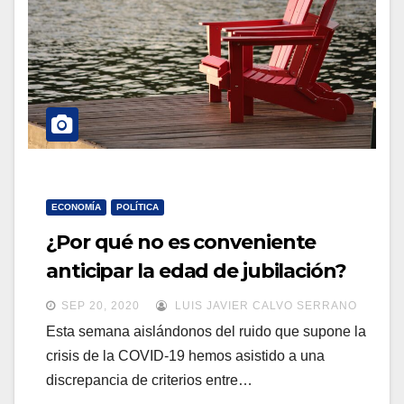
a
a
v
v
e
e
g
g
a
a
c
c
i
i
ó
ECONOMÍA
POLÍTICA
ó
n
¿Por qué no es conveniente
n
anticipar la edad de jubilación?
SEP 20, 2020
LUIS JAVIER CALVO SERRANO
Esta semana aislándonos del ruido que supone la
crisis de la COVID-19 hemos asistido a una
discrepancia de criterios entre…