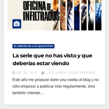
a
a
v
v
e
e
g
g
a
a
c
c
i
EL RINCÓN DE LOS QUIJOTITOS
i
ó
La serie que no has visto y que
ó
n
deberías estar viendo
n
DIC 30, 2020
LUIS JAVIER CALVO SERRANO
Este año me propuse darle una vuelta al blog y no
sólo empezar a publicar más regularmente, sino
también intentar…