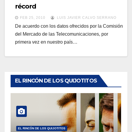
a
récord
a
v
v
FEB 25, 2010
LUIS JAVIER CALVO SERRANO
e
e
De acuerdo con los datos ofrecidos por la Comisión
g
del Mercado de las Telecomunicaciones, por
g
a
primera vez en nuestro país…
a
c
c
i
i
ó
ó
n
n
EL RINCÓN DE LOS QUIJOTITOS
EL RINCÓN DE LOS QUIJOTITOS