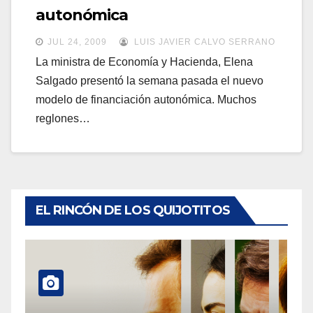
a
autonómica
a
v
v
JUL 24, 2009
LUIS JAVIER CALVO SERRANO
e
e
La ministra de Economía y Hacienda, Elena
g
Salgado presentó la semana pasada el nuevo
g
a
modelo de financiación autonómica. Muchos
a
c
reglones…
c
i
i
ó
ó
n
n
EL RINCÓN DE LOS QUIJOTITOS