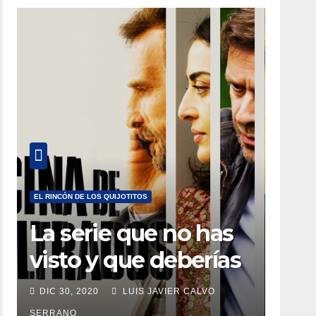
EL RINCÓN DE LOS QUIJOTITOS
La serie que no has
visto y que deberías
estar viendo
DIC 30, 2020
LUIS JAVIER CALVO
SERRANO