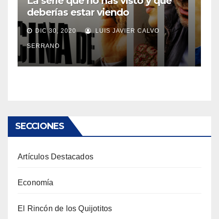
La serie que no has visto y que
deberías estar viendo
DIC 30, 2020
LUIS JAVIER CALVO
SERRANO
SECCIONES
Artículos Destacados
Economía
El Rincón de los Quijotitos