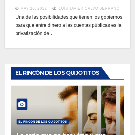
a
a
MAY 20, 2012
LUIS JAVIER CALVO SERRANO
v
v
Una de las posibilidades que tienen los gobiernos
e
para que entre dinero a las cuentas públicas es la
e
g
privatización de…
g
a
a
c
c
i
i
ó
ó
EL RINCÓN DE LOS QUIJOTITOS
n
n
EL RINCÓN DE LOS QUIJOTITOS