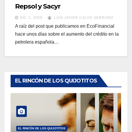
a
Repsol y Sacyr
a
v
v
DIC 1, 2009
LUIS JAVIER CALVO SERRANO
e
e
A raíz del post que publicamos en EcoFinancial
g
hace unos días sobre el aumento del crédito en la
g
a
petrolera española…
a
c
c
i
i
ó
ó
n
n
EL RINCÓN DE LOS QUIJOTITOS
EL RINCÓN DE LOS QUIJOTITOS