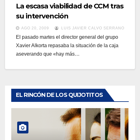
a
La escasa viabilidad de CCM tras
a
v
su intervención
v
e
e
AGO 20, 2009
LUIS JAVIER CALVO SERRANO
g
g
El pasado martes el director general del grupo
a
Xavier Alkorta repasaba la situación de la caja
a
c
aseverando que «hay más…
c
i
i
ó
ó
n
n
EL RINCÓN DE LOS QUIJOTITOS