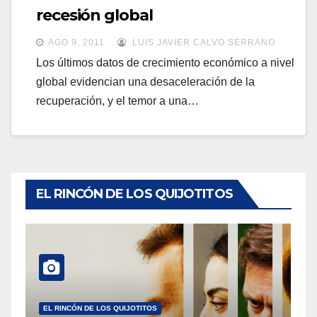
a
recesión global
a
v
v
AGO 9, 2011
LUIS JAVIER CALVO SERRANO
e
e
Los últimos datos de crecimiento económico a nivel
g
global evidencian una desaceleración de la
g
a
recuperación, y el temor a una…
a
c
c
i
i
ó
ó
n
n
EL RINCÓN DE LOS QUIJOTITOS
EL RINCÓN DE LOS QUIJOTITOS