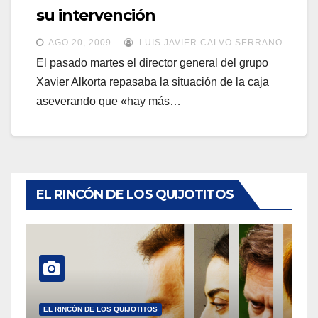
a
su intervención
a
v
v
AGO 20, 2009
LUIS JAVIER CALVO SERRANO
e
e
El pasado martes el director general del grupo
g
Xavier Alkorta repasaba la situación de la caja
g
a
aseverando que «hay más…
a
c
c
i
i
ó
ó
n
n
EL RINCÓN DE LOS QUIJOTITOS
EL RINCÓN DE LOS QUIJOTITOS