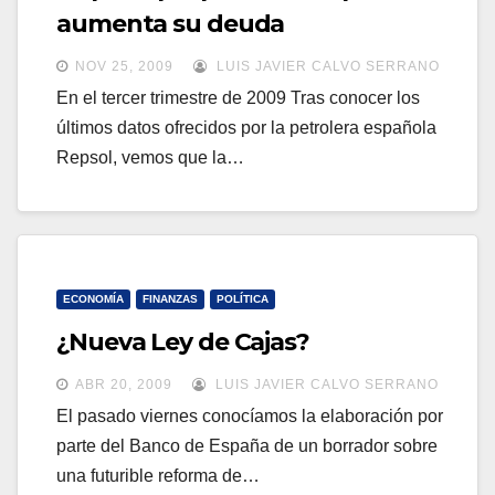
a
aumenta su deuda
a
v
v
NOV 25, 2009
LUIS JAVIER CALVO SERRANO
e
e
En el tercer trimestre de 2009 Tras conocer los
g
últimos datos ofrecidos por la petrolera española
g
a
Repsol, vemos que la…
a
c
c
i
i
ó
ó
n
n
ECONOMÍA
FINANZAS
POLÍTICA
¿Nueva Ley de Cajas?
ABR 20, 2009
LUIS JAVIER CALVO SERRANO
El pasado viernes conocíamos la elaboración por
parte del Banco de España de un borrador sobre
una futurible reforma de…