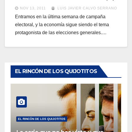
a
a
NOV 13, 2011
LUIS JAVIER CALVO SERRANO
v
v
Entramos en la última semana de campaña
e
electoral, y la economía sigue siendo el tema
e
g
protagonista de las elecciones generales.…
g
a
a
c
c
i
i
ó
ó
EL RINCÓN DE LOS QUIJOTITOS
n
n
EL RINCÓN DE LOS QUIJOTITOS