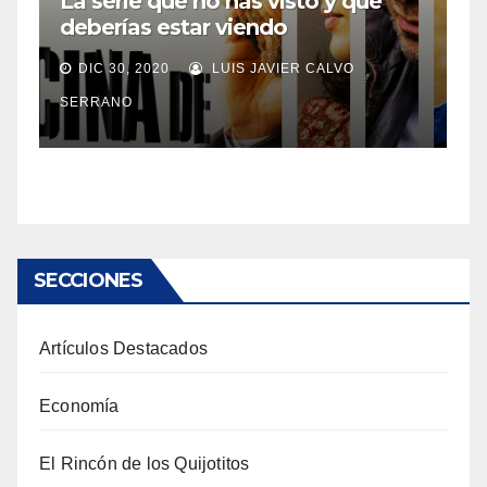
La serie que no has visto y que
deberías estar viendo
DIC 30, 2020
LUIS JAVIER CALVO
SERRANO
SECCIONES
Artículos Destacados
Economía
El Rincón de los Quijotitos