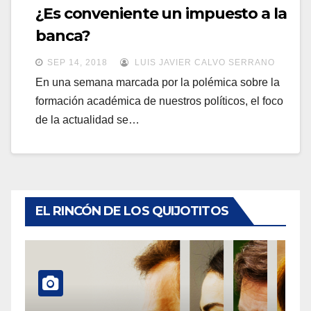
a
¿Es conveniente un impuesto a la
a
v
banca?
v
e
e
SEP 14, 2018
LUIS JAVIER CALVO SERRANO
g
g
En una semana marcada por la polémica sobre la
a
formación académica de nuestros políticos, el foco
a
c
de la actualidad se…
c
i
i
ó
ó
n
n
EL RINCÓN DE LOS QUIJOTITOS