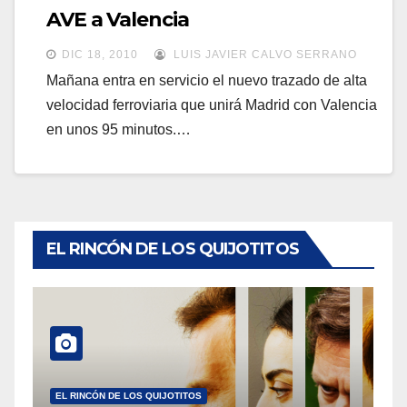
a
AVE a Valencia
a
v
v
DIC 18, 2010
LUIS JAVIER CALVO SERRANO
e
e
Mañana entra en servicio el nuevo trazado de alta
g
velocidad ferroviaria que unirá Madrid con Valencia
g
a
en unos 95 minutos.…
a
c
c
i
i
ó
ó
n
n
EL RINCÓN DE LOS QUIJOTITOS
EL RINCÓN DE LOS QUIJOTITOS