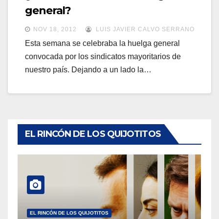
a
general?
a
v
v
NOV 18, 2012
LUIS JAVIER CALVO SERRANO
e
e
Esta semana se celebraba la huelga general
g
convocada por los sindicatos mayoritarios de
g
a
nuestro país. Dejando a un lado la…
a
c
c
i
i
ó
ó
n
n
EL RINCÓN DE LOS QUIJOTITOS
EL RINCÓN DE LOS QUIJOTITOS