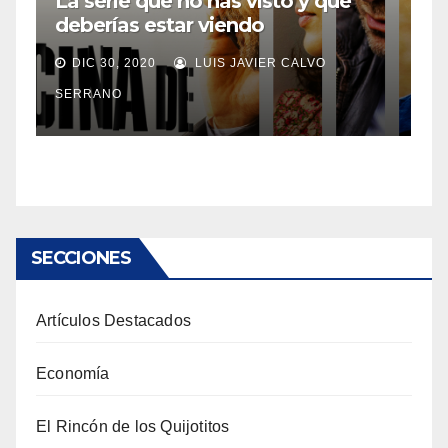
La serie que no has visto y que
deberías estar viendo
DIC 30, 2020
LUIS JAVIER CALVO
SERRANO
SECCIONES
Artículos Destacados
Economía
El Rincón de los Quijotitos