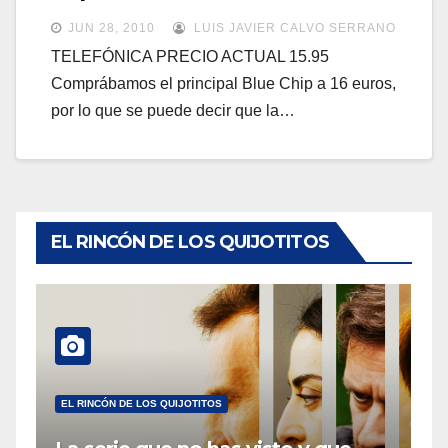
a
a
JUN 28, 2010
LUIS JAVIER CALVO SERRANO
v
v
TELEFÓNICA PRECIO ACTUAL 15.95
e
Comprábamos el principal Blue Chip a 16 euros,
e
g
por lo que se puede decir que la…
g
a
a
c
c
i
i
ó
ó
EL RINCÓN DE LOS QUIJOTITOS
n
n
EL RINCÓN DE LOS QUIJOTITOS