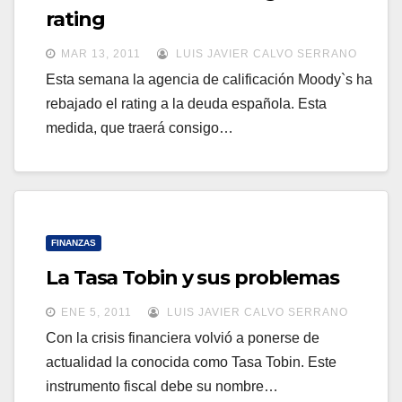
a
rating
a
v
v
MAR 13, 2011
LUIS JAVIER CALVO SERRANO
e
e
Esta semana la agencia de calificación Moody`s ha
g
rebajado el rating a la deuda española. Esta
g
a
medida, que traerá consigo…
a
c
c
i
i
ó
ó
n
n
FINANZAS
La Tasa Tobin y sus problemas
ENE 5, 2011
LUIS JAVIER CALVO SERRANO
Con la crisis financiera volvió a ponerse de
actualidad la conocida como Tasa Tobin. Este
instrumento fiscal debe su nombre…