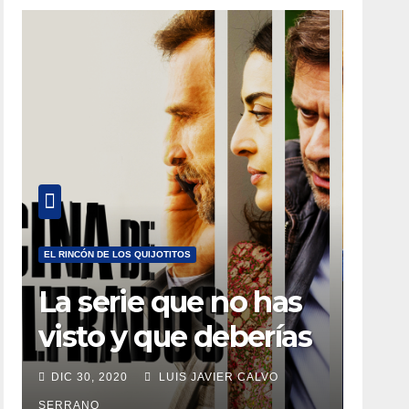
EL RINCÓN DE LOS QUIJOTITOS
La serie que no has
visto y que deberías
estar viendo
DIC 30, 2020
LUIS JAVIER CALVO
SERRANO