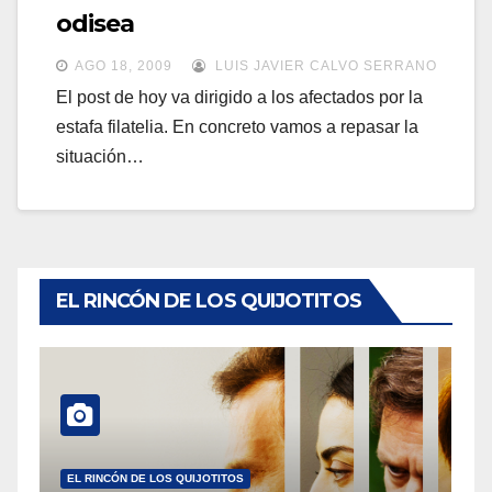
a
odisea
a
v
v
AGO 18, 2009
LUIS JAVIER CALVO SERRANO
e
e
El post de hoy va dirigido a los afectados por la
g
estafa filatelia. En concreto vamos a repasar la
g
a
situación…
a
c
c
i
i
ó
ó
n
n
EL RINCÓN DE LOS QUIJOTITOS
EL RINCÓN DE LOS QUIJOTITOS