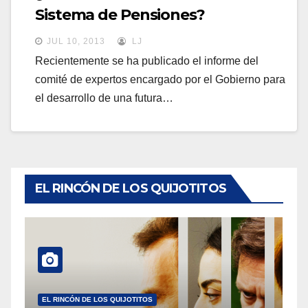
a
Sistema de Pensiones?
a
v
v
JUL 10, 2013
LJ
e
e
Recientemente se ha publicado el informe del
g
comité de expertos encargado por el Gobierno para
g
a
el desarrollo de una futura…
a
c
c
i
i
ó
ó
n
n
EL RINCÓN DE LOS QUIJOTITOS
EL RINCÓN DE LOS QUIJOTITOS