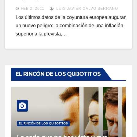
a
a
FEB 2, 2011
LUIS JAVIER CALVO SERRANO
v
v
Los últimos datos de la coyuntura europea auguran
e
un nuevo peligro: la combinación de una inflación
e
g
superior a la prevista,…
g
a
a
c
c
i
i
ó
ó
EL RINCÓN DE LOS QUIJOTITOS
n
n
EL RINCÓN DE LOS QUIJOTITOS