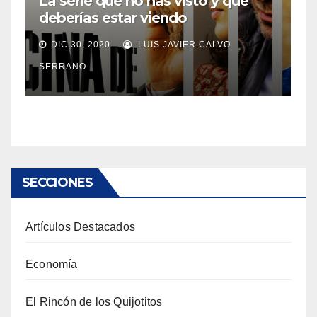
La serie que no has visto y que
deberías estar viendo
DIC 30, 2020
LUIS JAVIER CALVO
SERRANO
SECCIONES
Artículos Destacados
Economía
El Rincón de los Quijotitos