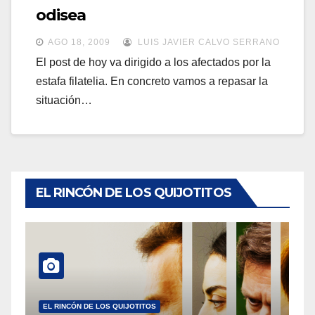
a
odisea
a
v
v
AGO 18, 2009
LUIS JAVIER CALVO SERRANO
e
e
El post de hoy va dirigido a los afectados por la
g
estafa filatelia. En concreto vamos a repasar la
g
a
situación…
a
c
c
i
i
ó
ó
n
n
EL RINCÓN DE LOS QUIJOTITOS
EL RINCÓN DE LOS QUIJOTITOS