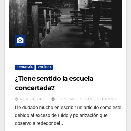
a
a
v
v
e
e
g
g
a
a
c
c
i
i
ó
ECONOMÍA
POLÍTICA
ó
n
¿Tiene sentido la escuela
n
concertada?
NOV 29, 2020
LUIS JAVIER CALVO SERRANO
He dudado mucho en escribir un artículo como este
debido al exceso de ruido y polarización que
observo alrededor del…