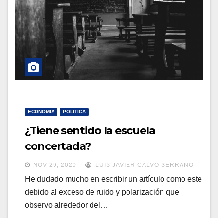
a
a
v
v
e
e
g
g
a
a
c
c
i
i
ó
ECONOMÍA
POLÍTICA
ó
n
¿Tiene sentido la escuela
n
concertada?
NOV 29, 2020
LUIS JAVIER CALVO SERRANO
He dudado mucho en escribir un artículo como este
debido al exceso de ruido y polarización que
observo alrededor del…