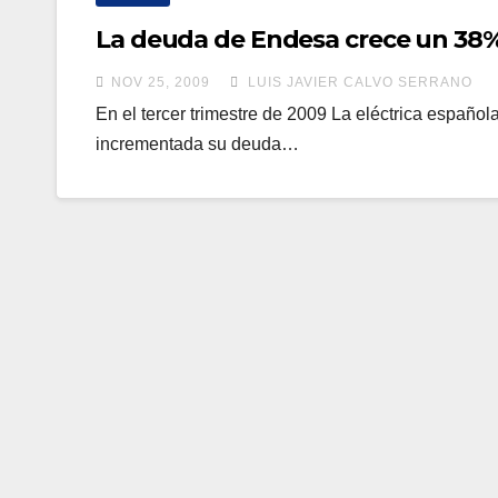
La deuda de Endesa crece un 38% y
NOV 25, 2009
LUIS JAVIER CALVO SERRANO
En el tercer trimestre de 2009 La eléctrica español
incrementada su deuda…