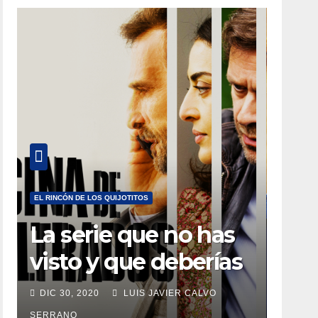
EL RINCÓN DE LOS QUIJOTITOS
La serie que no has
visto y que deberías
estar viendo
DIC 30, 2020
LUIS JAVIER CALVO
SERRANO