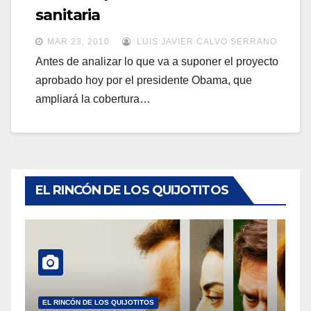
a
sanitaria
a
v
v
MAR 23, 2010
LUIS JAVIER CALVO SERRANO
e
e
Antes de analizar lo que va a suponer el proyecto
g
aprobado hoy por el presidente Obama, que
g
a
ampliará la cobertura…
a
c
c
i
i
ó
ó
n
n
EL RINCÓN DE LOS QUIJOTITOS
EL RINCÓN DE LOS QUIJOTITOS