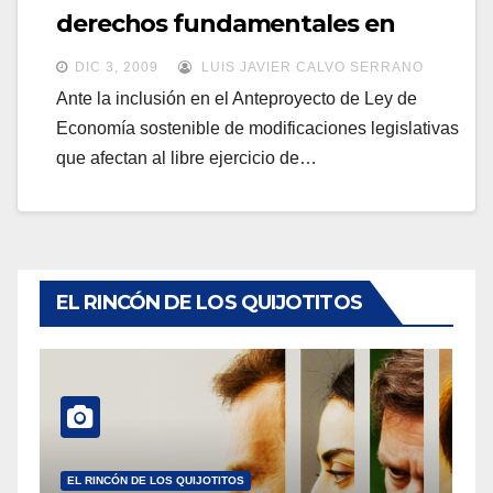
a
derechos fundamentales en
a
v
Internet
v
DIC 3, 2009
LUIS JAVIER CALVO SERRANO
e
e
Ante la inclusión en el Anteproyecto de Ley de
g
g
Economía sostenible de modificaciones legislativas
a
que afectan al libre ejercicio de…
a
c
c
i
i
ó
ó
n
n
EL RINCÓN DE LOS QUIJOTITOS
EL RINCÓN DE LOS QUIJOTITOS