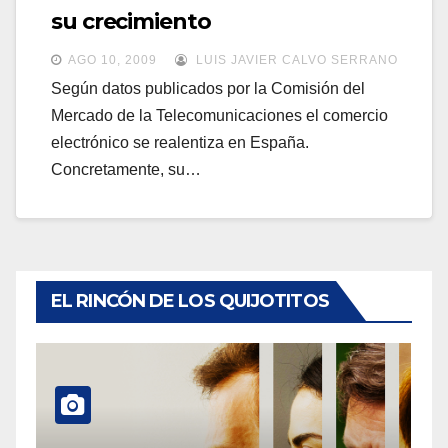
a
su crecimiento
a
v
v
AGO 10, 2009
LUIS JAVIER CALVO SERRANO
e
e
Según datos publicados por la Comisión del
g
Mercado de la Telecomunicaciones el comercio
g
a
electrónico se realentiza en España.
a
c
Concretamente, su…
c
i
i
ó
ó
n
n
EL RINCÓN DE LOS QUIJOTITOS