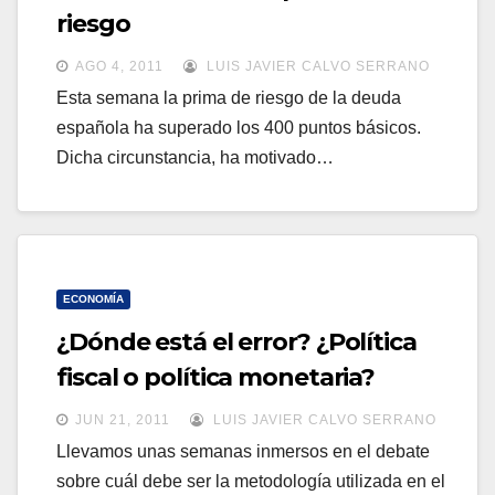
a
riesgo
a
v
v
AGO 4, 2011
LUIS JAVIER CALVO SERRANO
e
e
Esta semana la prima de riesgo de la deuda
g
española ha superado los 400 puntos básicos.
g
a
Dicha circunstancia, ha motivado…
a
c
c
i
i
ó
ó
n
n
ECONOMÍA
¿Dónde está el error? ¿Política
fiscal o política monetaria?
JUN 21, 2011
LUIS JAVIER CALVO SERRANO
Llevamos unas semanas inmersos en el debate
sobre cuál debe ser la metodología utilizada en el