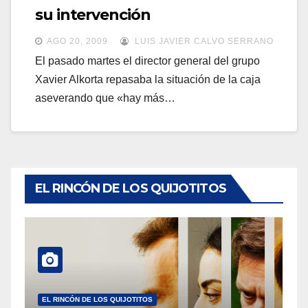
a
su intervención
a
v
v
AGO 20, 2009
LUIS JAVIER CALVO SERRANO
e
e
El pasado martes el director general del grupo
g
Xavier Alkorta repasaba la situación de la caja
g
a
aseverando que «hay más…
a
c
c
i
i
ó
ó
n
n
EL RINCÓN DE LOS QUIJOTITOS
EL RINCÓN DE LOS QUIJOTITOS