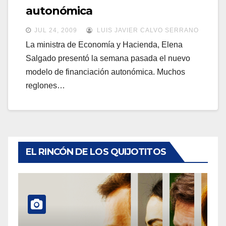
a
autonómica
a
v
v
JUL 24, 2009
LUIS JAVIER CALVO SERRANO
e
e
La ministra de Economía y Hacienda, Elena
g
Salgado presentó la semana pasada el nuevo
g
a
modelo de financiación autonómica. Muchos
a
c
reglones…
c
i
i
ó
ó
n
n
EL RINCÓN DE LOS QUIJOTITOS