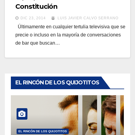
a
Constitución
a
v
v
DIC 23, 2014
LUIS JAVIER CALVO SERRANO
e
e
Últimamente en cualquier tertulia televisiva que se
g
precie o incluso en la mayoría de conversaciones
g
a
de bar que buscan…
a
c
c
i
i
ó
ó
n
n
EL RINCÓN DE LOS QUIJOTITOS
EL RINCÓN DE LOS QUIJOTITOS