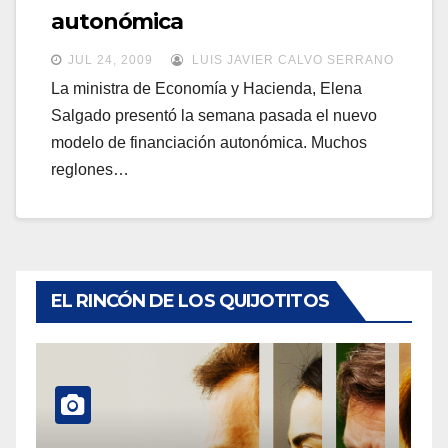
a
autonómica
a
v
v
JUL 24, 2009
LUIS JAVIER CALVO SERRANO
e
e
La ministra de Economía y Hacienda, Elena
g
Salgado presentó la semana pasada el nuevo
g
a
modelo de financiación autonómica. Muchos
a
c
reglones…
c
i
i
ó
ó
n
n
EL RINCÓN DE LOS QUIJOTITOS