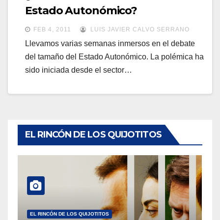
a
Estado Autonómico?
a
v
v
FEB 4, 2011
LUIS JAVIER CALVO SERRANO
e
e
Llevamos varias semanas inmersos en el debate
g
del tamaño del Estado Autonómico. La polémica ha
g
a
sido iniciada desde el sector…
a
c
c
i
i
ó
ó
n
n
EL RINCÓN DE LOS QUIJOTITOS
EL RINCÓN DE LOS QUIJOTITOS