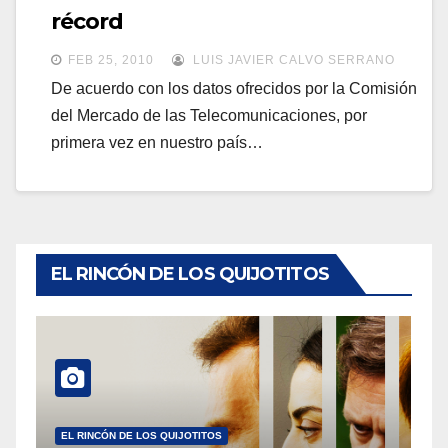
a
récord
a
v
v
FEB 25, 2010
LUIS JAVIER CALVO SERRANO
e
e
De acuerdo con los datos ofrecidos por la Comisión
g
del Mercado de las Telecomunicaciones, por
g
a
primera vez en nuestro país…
a
c
c
i
i
ó
ó
n
n
EL RINCÓN DE LOS QUIJOTITOS
EL RINCÓN DE LOS QUIJOTITOS