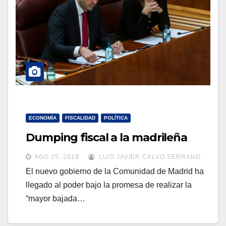
a
a
v
v
e
e
g
g
a
a
c
c
i
i
ó
ó
ECONOMÍA
FISCALIDAD
POLÍTICA
n
n
Dumping fiscal a la madrileña
AGO 25, 2019
LUIS JAVIER CALVO SERRANO
El nuevo gobierno de la Comunidad de Madrid ha
llegado al poder bajo la promesa de realizar la
“mayor bajada…