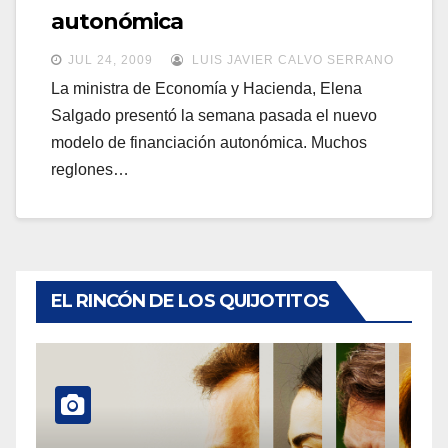
a
autonómica
a
v
v
JUL 24, 2009
LUIS JAVIER CALVO SERRANO
e
e
La ministra de Economía y Hacienda, Elena
g
Salgado presentó la semana pasada el nuevo
g
a
modelo de financiación autonómica. Muchos
a
c
reglones…
c
i
i
ó
ó
n
n
EL RINCÓN DE LOS QUIJOTITOS