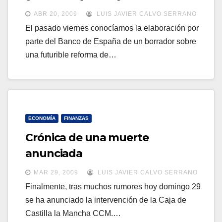
a
a
ABR 20, 2009
LUIS JAVIER CALVO SERRANO
v
v
El pasado viernes conocíamos la elaboración por
e
parte del Banco de España de un borrador sobre
e
g
una futurible reforma de…
g
a
a
c
c
i
i
ó
ó
ECONOMÍA
FINANZAS
n
n
Crónica de una muerte
anunciada
MAR 29, 2009
LUIS JAVIER CALVO SERRANO
Finalmente, tras muchos rumores hoy domingo 29
se ha anunciado la intervención de la Caja de
Castilla la Mancha CCM.…