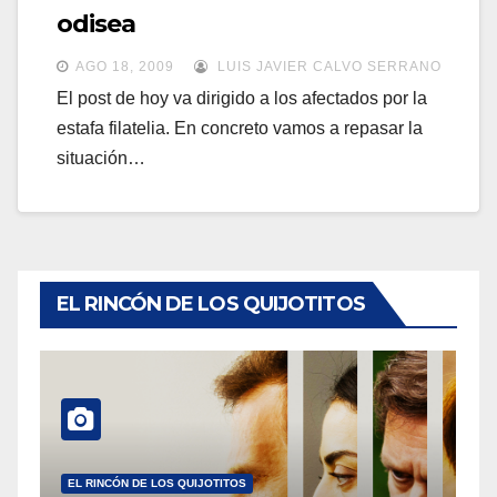
a
odisea
a
v
v
AGO 18, 2009
LUIS JAVIER CALVO SERRANO
e
e
El post de hoy va dirigido a los afectados por la
g
estafa filatelia. En concreto vamos a repasar la
g
a
situación…
a
c
c
i
i
ó
ó
n
n
EL RINCÓN DE LOS QUIJOTITOS
EL RINCÓN DE LOS QUIJOTITOS