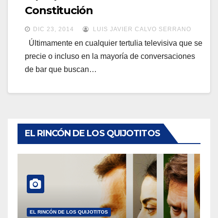
a
Constitución
a
v
v
DIC 23, 2014
LUIS JAVIER CALVO SERRANO
e
e
Últimamente en cualquier tertulia televisiva que se
g
precie o incluso en la mayoría de conversaciones
g
a
de bar que buscan…
a
c
c
i
i
ó
ó
n
n
EL RINCÓN DE LOS QUIJOTITOS
EL RINCÓN DE LOS QUIJOTITOS