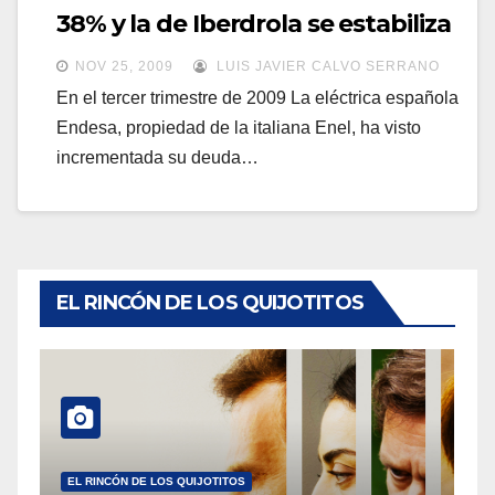
a
38% y la de Iberdrola se estabiliza
a
v
v
NOV 25, 2009
LUIS JAVIER CALVO SERRANO
e
e
En el tercer trimestre de 2009 La eléctrica española
g
Endesa, propiedad de la italiana Enel, ha visto
g
a
incrementada su deuda…
a
c
c
i
i
ó
ó
n
n
EL RINCÓN DE LOS QUIJOTITOS
EL RINCÓN DE LOS QUIJOTITOS