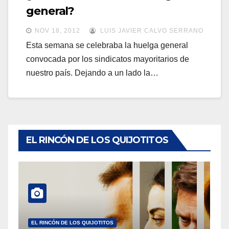
a
general?
a
v
v
NOV 18, 2012
LUIS JAVIER CALVO SERRANO
e
e
Esta semana se celebraba la huelga general
g
convocada por los sindicatos mayoritarios de
g
a
nuestro país. Dejando a un lado la…
a
c
c
i
i
ó
ó
n
n
EL RINCÓN DE LOS QUIJOTITOS
EL RINCÓN DE LOS QUIJOTITOS